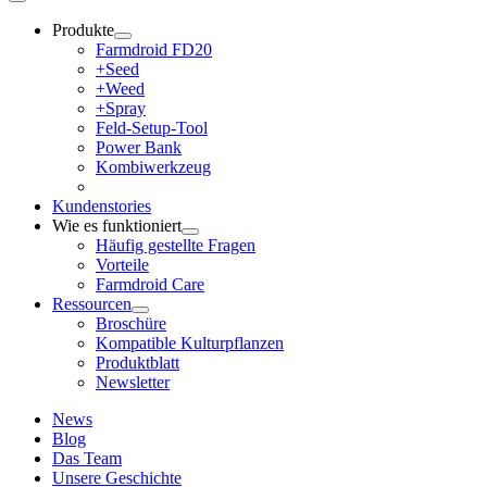
Produkte
Farmdroid FD20
+Seed
+Weed
+Spray
Feld-Setup-Tool
Power Bank
Kombiwerkzeug
Kundenstories
Wie es funktioniert
Häufig gestellte Fragen
Vorteile
Farmdroid Care
Ressourcen
Broschüre
Kompatible Kulturpflanzen
Produktblatt
Newsletter
News
Blog
Das Team
Unsere Geschichte