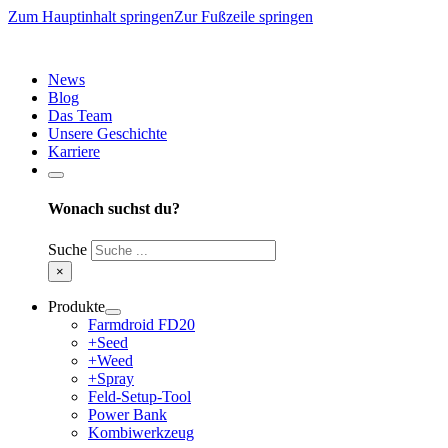
Zum Hauptinhalt springen
Zur Fußzeile springen
News
Blog
Das Team
Unsere Geschichte
Karriere
Wonach suchst du?
Suche
×
Produkte
Farmdroid FD20
+Seed
+Weed
+Spray
Feld-Setup-Tool
Power Bank
Kombiwerkzeug