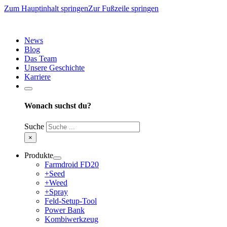
Zum Hauptinhalt springen
Zur Fußzeile springen
News
Blog
Das Team
Unsere Geschichte
Karriere
Wonach suchst du?
Suche
×
Produkte
Farmdroid FD20
+Seed
+Weed
+Spray
Feld-Setup-Tool
Power Bank
Kombiwerkzeug