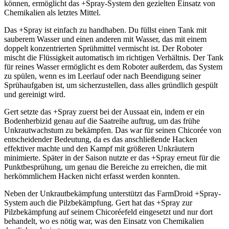
können, ermöglicht das +Spray-System den gezielten Einsatz von
Chemikalien als letztes Mittel.
Das +Spray ist einfach zu handhaben. Du füllst einen Tank mit
sauberem Wasser und einen anderen mit Wasser, das mit einem
doppelt konzentrierten Sprühmittel vermischt ist. Der Roboter
mischt die Flüssigkeit automatisch im richtigen Verhältnis. Der Tank
für reines Wasser ermöglicht es dem Roboter außerdem, das System
zu spülen, wenn es im Leerlauf oder nach Beendigung seiner
Sprühaufgaben ist, um sicherzustellen, dass alles gründlich gespült
und gereinigt wird.
Gert setzte das +Spray zuerst bei der Aussaat ein, indem er ein
Bodenherbizid genau auf die Saatreihe auftrug, um das frühe
Unkrautwachstum zu bekämpfen. Das war für seinen Chicorée von
entscheidender Bedeutung, da es das anschließende Hacken
effektiver machte und den Kampf mit größeren Unkräutern
minimierte. Später in der Saison nutzte er das +Spray erneut für die
Punktbesprühung, um genau die Bereiche zu erreichen, die mit
herkömmlichem Hacken nicht erfasst werden konnten.
Neben der Unkrautbekämpfung unterstützt das FarmDroid +Spray-
System auch die Pilzbekämpfung. Gert hat das +Spray zur
Pilzbekämpfung auf seinem Chicoréefeld eingesetzt und nur dort
behandelt, wo es nötig war, was den Einsatz von Chemikalien