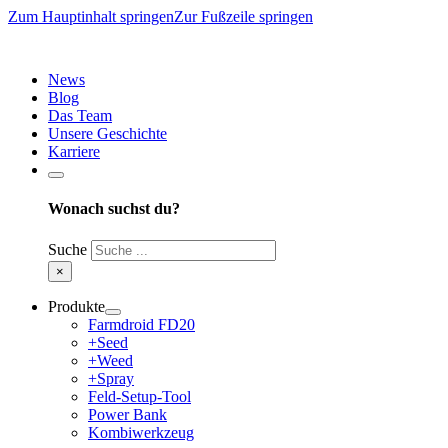
Zum Hauptinhalt springen
Zur Fußzeile springen
News
Blog
Das Team
Unsere Geschichte
Karriere
Wonach suchst du?
Suche
×
Produkte
Farmdroid FD20
+Seed
+Weed
+Spray
Feld-Setup-Tool
Power Bank
Kombiwerkzeug