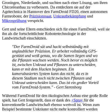
Groningen, Niederlande, und suchten nach einer Lösung, um ihren
Chicoréeanbau zu verbessern. Da entdeckten sie auf der
Agritechnica in Hannover den FarmDroid FD20, einen autonomen
Farmroboter, der
Präzisionssaat
,
Unkrautbekämpfung
und
Mikrosprühung
verspricht.
Gert und seine Eltern entschieden sich für einen FarmDroid, weil sie
ihn als die fortschrittlichste Robotertechnologie in der
Landwirtschaft einschätzten.
"Der FarmDroid sät und hackt selbstständig mit
unglaublicher Präzision. Er arbeitet vollständig GPS-
gestützt und weiß genau, wo die Samen liegen und wo
die Pflanzen wachsen werden. Noch bevor es möglich
ist, zwischen Unkraut und Pflanzen zu unterscheiden,
kann er mit dem Hacken beginnen. Ein
kamerabasiertes System kann das nicht, da es in
diesem Stadium noch nicht zwischen Pflanzen und
Unkraut unterscheiden kann. Das ist ein großer Vorteil
vom FarmDroid-System." - Gert Sterenborg
Während FarmDroid für den ökologischen Anbau eine große Rolle
spielt, hat Gert festgestellt, dass er dank des
+Spray
für die
konventionelle Landwirtschaft ebenso wertvoll ist. Wenn zum
Beispiel bestimmte Unkräuter nicht mehr kontrolliert werden