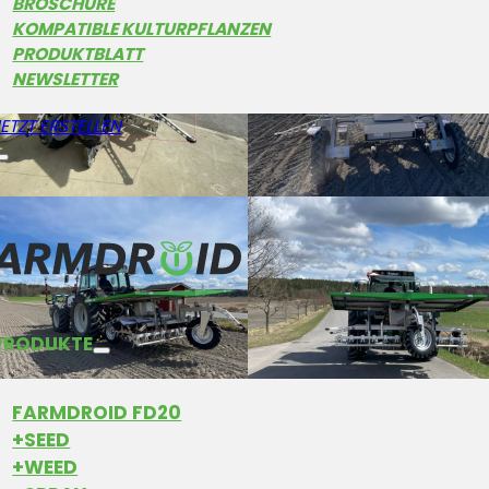
BROSCHÜRE
KOMPATIBLE KULTURPFLANZEN
PRODUKTBLATT
NEWSLETTER
ETZT ERSTELLEN
PRODUKTE
FARMDROID FD20
+SEED
+WEED