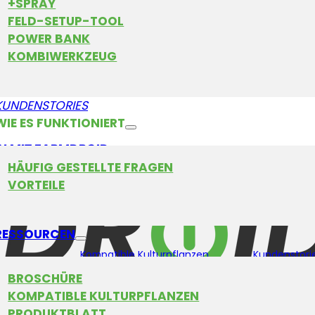
+SPRAY
FELD-SETUP-TOOL
POWER BANK
KOMBIWERKZEUG
KUNDENSTORIES
WIE ES FUNKTIONIERT
N MIT FARMDROID
HÄUFIG GESTELLTE FRAGEN
VORTEILE
Produkte
Vorteile
RESSOURCEN
Kompatible Kulturpflanzen
Kundenstori
BROSCHÜRE
KOMPATIBLE KULTURPFLANZEN
PRODUKTBLATT