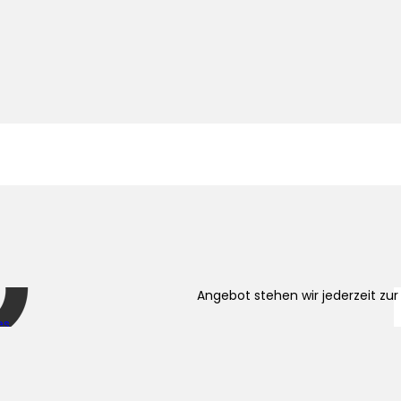
Bist du interessiert?
Für weitere Fragen oder bei Int
Angebot stehen wir jederzeit zur
es