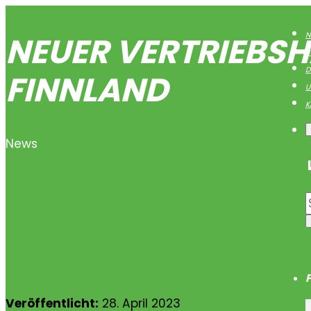
NEUER VERTRIEBSH
N
B
D
FINNLAND
U
K
News
Veröffentlicht:
28. April 2023