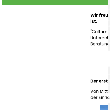
Wir freu
ist.
"Cultum h
Unterneh
Beratung
Der erst
Von Mittw
der Einri