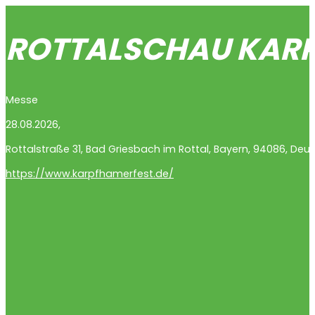
ROTTALSCHAU KAR
Messe
28.08.2026,
Rottalstraße
31
,
Bad Griesbach im Rottal
,
Bayern
,
94086
,
Deut
https://www.karpfhamerfest.de/