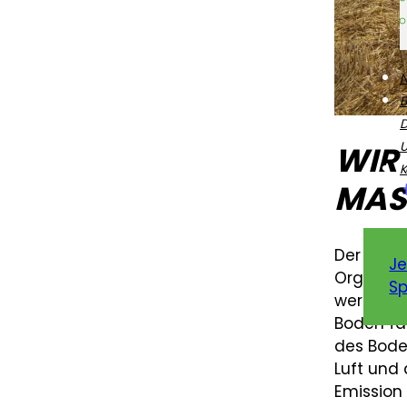
WIR 
K
MAS
Der Bode
Je
Organism
Sp
werden, 
Boden fah
des Bode
Luft und
Emission