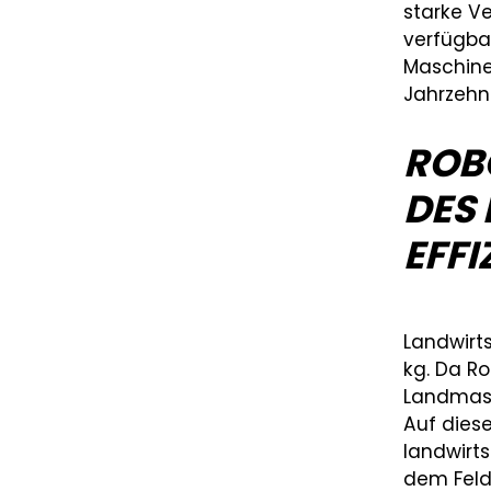
starke V
verfügbar
Maschine
Jahrzehnt
ROB
DES 
EFFI
Landwirts
kg. Da R
Landmasc
Auf dies
landwirts
dem Feld 