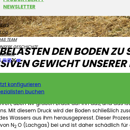
NEWSLETTER
NEWS
BLOG
DAS TEAM
BELASTEN DEN BODEN ZU 
UNSERE GESCHICHTE
ARRIERE
SIVEN GEWICHT UNSERER
n ist ein empfindliches Ökosystem, das aus Wasser u
tzt konfigurieren
en und Pflanzenwurzeln ernährt. Solange diese Or
ezialisten buchen
bleibt der Boden fruchtbar. Wenn wir jedoch mit u
ren, üben wir großen Druck auf ihn aus, und das ist
ns. Mit diesem Druck wird der Boden schließlich z
 des Wassers aus ihm herausgepresst. Dieser Prozes
 von N
O (Lachgas) bei und ist daher schädlich für d
2