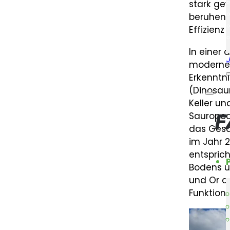
stark ge
beruhen 
Effizienz 
In einer 
J
moderner
Erkenntn
(Dinosau
Keller u
Sauropode
das Gesa
im Jahr 2
entspric
Bodens un
und Or a
Funktion