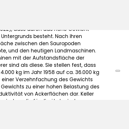
ende Größe unserer Landmaschinen
 der Maschinen zu erhöhen, um die
2022), dass durch das hohe Gewicht
Untergrunds besteht. Nach ihren
sfläche zwischen den Sauropoden
lebte, und den heutigen Landmaschinen.
inen mit der Aufstandsfläche der
sind als diese. Sie stellen fest, dass
.000 kg im Jahr 1958 auf ca. 36.000 kg
fast einer Verzehnfachung des Gewichts
 Gewichts zu einer hohen Belastung des
duktivität von Ackerflächen dar. Keller
wischen die für die ökologische
hritten haben.