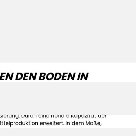
rer und schädigen das
 unseren schweren
nd ihr enormes Gewicht drückt
s, was das Pflanzenwachstum und
ern kann.
N DEN BODEN IN
riger geworden. Der Erfolg der heutigen
sierung. Durch eine höhere Kapazität der
telproduktion erweitert. In dem Maße,
sind sie auch in Größe und Gewicht