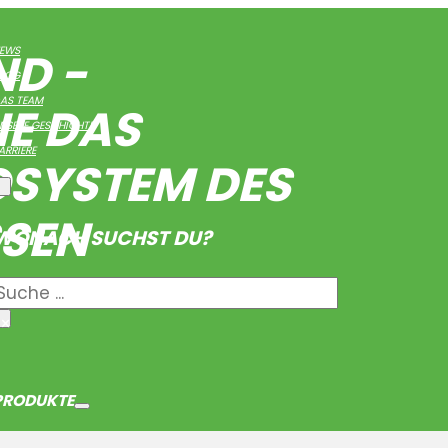
D -
EWS
LOG
AS TEAM
IE DAS
NSERE GESCHICHTE
ARRIERE
OSYSTEM DES
SSEN
WONACH SUCHST DU?
Suche
×
PRODUKTE