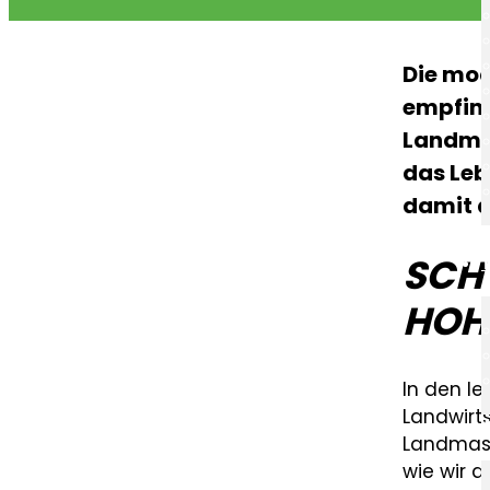
Die mo
empfind
Landmas
das Leb
damit d
SCH
HOH
In den l
Landwirt
Landmasc
wie wir 