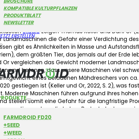
BROSCHÜRE
wachsen. Das wachsende Gewicht und die zunehm
KOMPATIBLE KULTURPFLANZEN
daher auf dem Wunsch, die Kapazität und Leistung
PRODUKTBLATT
zu steigern.
NEWSLETTER
aktuellen
Studie
zeigen Thomas Keller und Dani Or (
ETZT ERSTELLEN
 Landmaschinen die Gefahr einer Verdichtung des 
issen gibt es Ähnlichkeiten in Masse und Aufstand
riern), dem größten Tier, das jemals auf der Erde 
nd Or vergleichen das Gewicht moderner Landmasch
n und betonen, dass unsere Maschinen viel schwerer 
mtgewicht eines beladenen Mähdreschers von ca. 4
020 gestiegen ist (Keller und Or, 2022, S. 2), was 
ht. Moderne Maschinen führen aufgrund ihres hohen
PRODUKTE
d stellen somit eine Gefahr für die langfristige Pro
rgumentieren, dass die hohen Bodenbelastungen inz
 des Bodens sicheren mechanischen Grenzen übersc
FARMDROID FD20
+SEED
+WEED