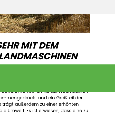
SEHR MIT DEM
 LANDMASCHINEN
nd zirkulierender Luft besteht und
ganismen und Pflanzenwurzeln ernährt
nseren riesigen Landmaschinen auf dem
 äußerst schädlich für die Fruchtbarkeit
usammengedrückt und ein Großteil der
s trägt außerdem zu einer erhöhten
ie Umwelt. Es ist erwiesen, dass eine zu