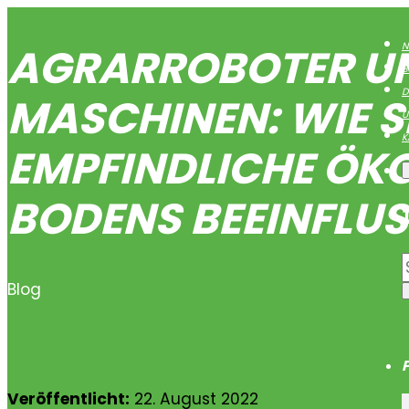
AGRARROBOTER UN
N
B
D
MASCHINEN: WIE S
U
K
EMPFINDLICHE ÖK
BODENS BEEINFLU
Blog
Veröffentlicht:
22. August 2022