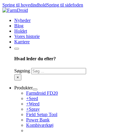
Spring til hovedindhold
Spring til sidefoden
Nyheder
Blog
Holdet
Vores historie
Karriere
Hvad leder du efter?
Søgning
×
Produkter
Farmdroid FD20
+Seed
+Weed
+Spray
Field Setup Tool
Power Bank
Kombiværktøj