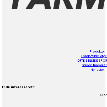
Produkter
Kompatible afg
OFTE STILLEDE SP
Sådan fungerer
Nyheder
Er du interesseret?
Du er