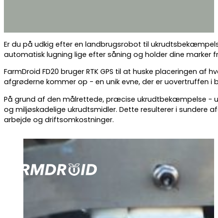
Er du på udkig efter en landbrugsrobot til ukrudtsbekæmpel
automatisk lugning lige efter såning og holder dine marker 
FarmDroid FD20 bruger RTK GPS til at huske placeringen af hv
afgrøderne kommer op - en unik evne, der er uovertruffen i 
På grund af den målrettede, præcise ukrudtbekæmpelse - ud
og miljøskadelige ukrudtsmidler. Dette resulterer i sundere
arbejde og driftsomkostninger.