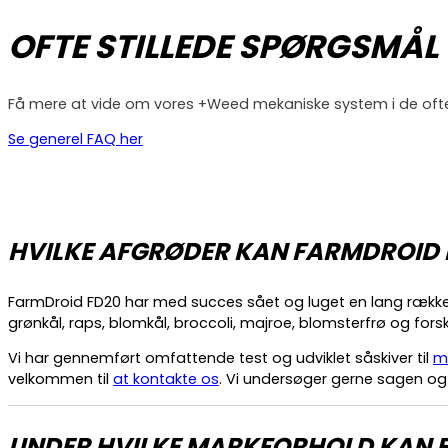
OFTE STILLEDE SPØRGSMÅ
Få mere at vide om vores +Weed mekaniske system i de ofte
Se generel FAQ her
HVILKE AFGRØDER KAN FARMDROID 
FarmDroid FD20 har med succes sået og luget en lang rækk
grønkål, raps, blomkål, broccoli, majroe, blomsterfrø og for
Vi har gennemført omfattende test og udviklet såskiver til
me
velkommen til
at kontakte os
. Vi undersøger gerne sagen og
UNDER HVILKE MARKFORHOLD KAN 