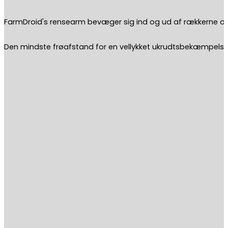
FarmDroid's rensearm bevæger sig ind og ud af rækkerne og f
Den mindste frøafstand for en vellykket ukrudtsbekæmpelse 