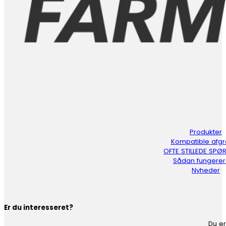
Produkter
Kompatible afg
OFTE STILLEDE SP
Sådan fungerer
Nyheder
Er du interesseret?
Du er