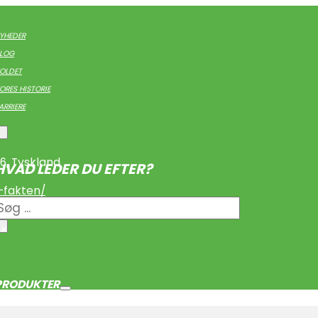
YHEDER
LOG
OLDET
ORES HISTORIE
ARRIERE
6
,
Tyskland
HVAD LEDER DU EFTER?
-fakten/
Søgning
×
PRODUKTER