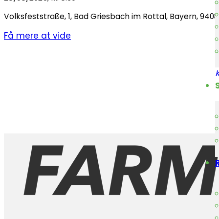
Volksfeststraße
,
1
,
Bad Griesbach im Rottal
,
Bayern
,
9408
Få mere at vide