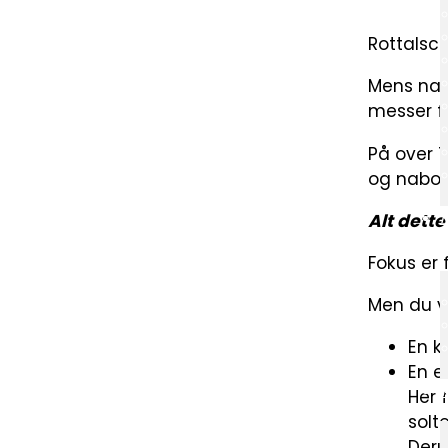
Rottalsch
Mens navn
messer fo
På over 
og nabol
Alt dett
Fokus er 
Men du vi
En k
En e
Her 
solt
Deru