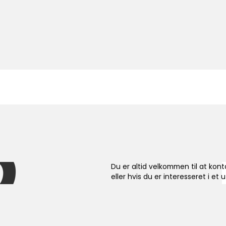
Er du interesseret?
Du er altid velkommen til at kon
eller hvis du er interesseret i et 
er