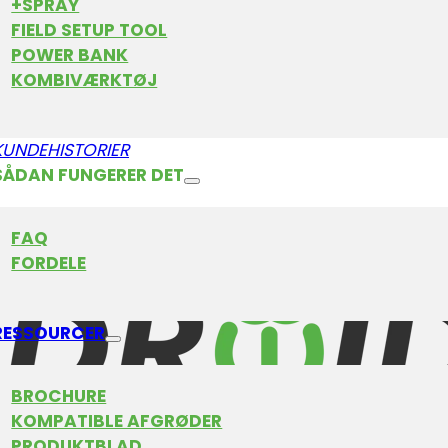
+SPRAY
FIELD SETUP TOOL
6
,
Tyskland
POWER BANK
KOMBIVÆRKTØJ
KUNDEHISTORIER
SÅDAN FUNGERER DET
FAQ
FORDELE
Produkter
Fordele
RESSOURCER
Kompatible afgrøder
Kundehistori
BROCHURE
KOMPATIBLE AFGRØDER
PRODUKTBLAD