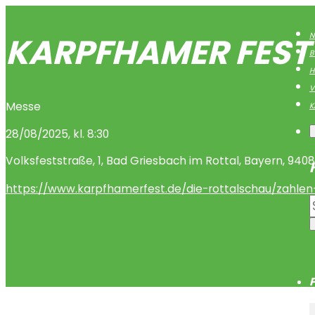
KARPFHAMER FEST
N
B
H
V
Messe
K
28/08/2025, kl. 8:30
Volksfeststraße
,
1
,
Bad Griesbach im Rottal
,
Bayern
,
9408
https://www.karpfhamerfest.de/die-rottalschau/zahlen