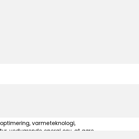
g til tirsdag.
u nu udviklet sig til en af de vigtigste
erer 600 virksomheder fra hele Tyskland
lads
ioptimering, varmeteknologi,
tyr, vedvarende energi osv. at gøre.
ser af spændende innovationer.