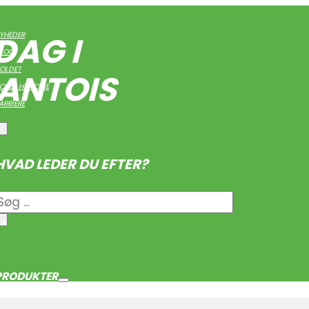
AG I
YHEDER
LOG
OLDET
ANTOIS
ORES HISTORIE
ARRIERE
HVAD LEDER DU EFTER?
nkrig
Søgning
×
PRODUKTER