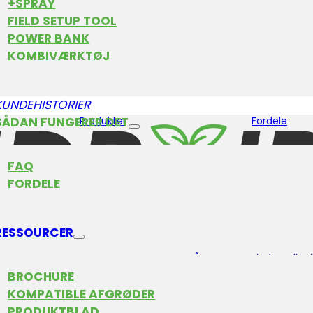
+SPRAY
FIELD SETUP TOOL
POWER BANK
KOMBIVÆRKTØJ
KUNDEHISTORIER
SÅDAN FUNGERER DET
Produkter
Fordele
FAQ
FORDELE
Kompatible afgrøder
Kundehistori
RESSOURCER
OFTE STILLEDE SPØRGSMÅL
Find en distr
BROCHURE
KOMPATIBLE AFGRØDER
PRODUKTBLAD