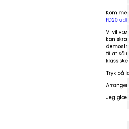
Kom med 
FD20 udf
Vi vil v
kan skræd
demostra
til at så
klassiske
Tryk på l
Arrangeme
Jeg glæd