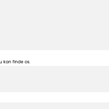
 vores autonome markrobot
FarmDroid
e
og
mikrosprøjtning
.
e om, hvordan vores markrobot FarmDroid
g operationer. 😊 Der vil være en
eafstand til endivie, der er forbedret
 forfinet baseret på princippet om
u kan finde os.