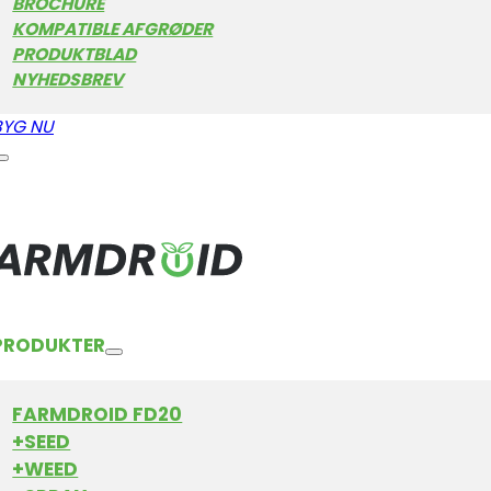
BROCHURE
KOMPATIBLE AFGRØDER
PRODUKTBLAD
NYHEDSBREV
BYG NU
PRODUKTER
nkrig
FARMDROID FD20
+SEED
+WEED