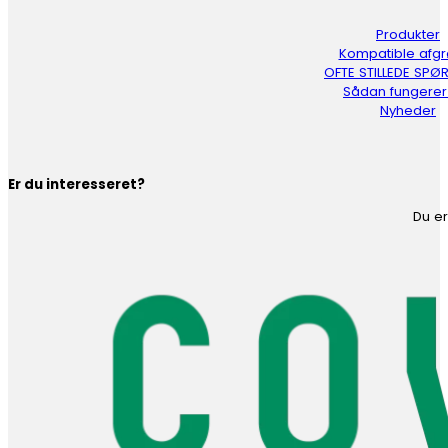
Produkter
Kompatible afg
OFTE STILLEDE SP
Sådan fungerer
Nyheder
Er du interesseret?
Du er