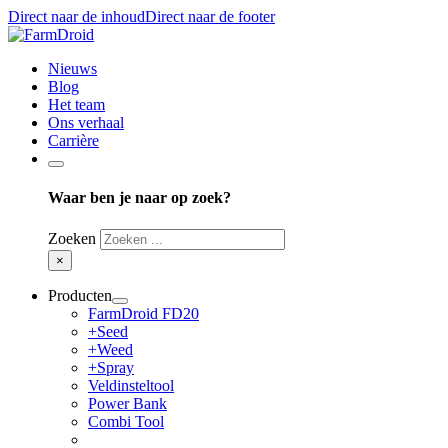
Direct naar de inhoud
Direct naar de footer
Nieuws
Blog
Het team
Ons verhaal
Carrière
Waar ben je naar op zoek?
Zoeken
×
Producten
FarmDroid FD20
+Seed
+Weed
+Spray
Veldinsteltool
Power Bank
Combi Tool