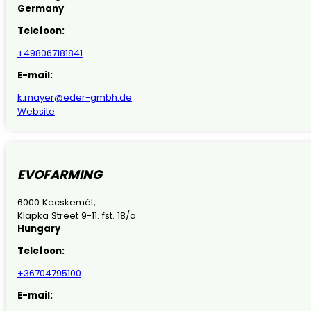
Germany
Telefoon:
+498067181841
E-mail:
k.mayer@eder-gmbh.de
Website
EVOFARMING
6000 Kecskemét,
Klapka Street 9-11. fst. 18/a
Hungary
Telefoon:
+36704795100
E-mail: