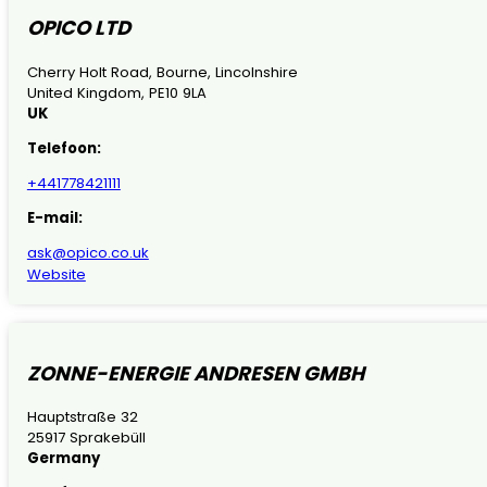
OPICO LTD
Cherry Holt Road, Bourne, Lincolnshire
United Kingdom, PE10 9LA
UK
Telefoon:
+441778421111
E-mail:
ask@opico.co.uk
Website
ZONNE-ENERGIE ANDRESEN GMBH
Hauptstraße 32
25917 Sprakebüll
Germany