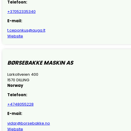
Telefoon:
+37052335340
E-mail:
t.ceponkus@auga.lt
Website
BØRSEBAKKE MASKIN AS
Larkollveien 400
1570 DILLING
Norway
Telefoon:
+4748055228
E-mail:
vidar@borsebakke.no
Website