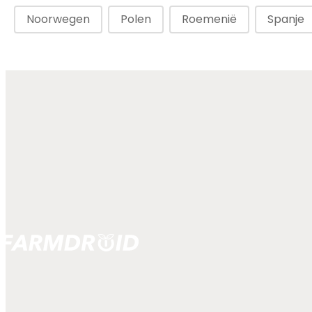
Noorwegen
Polen
Roemenië
Spanje
Distributeurs-kaart