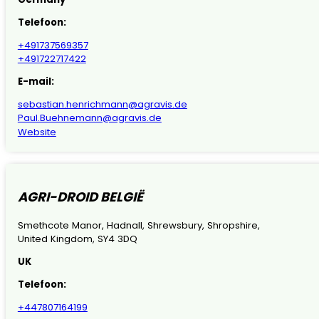
Telefoon:
+491737569357
+491722717422
E-mail:
sebastian.henrichmann@agravis.de
Paul.Buehnemann@agravis.de
Website
AGRI-DROID BELGIË
Smethcote Manor, Hadnall, Shrewsbury, Shropshire,
United Kingdom, SY4 3DQ
UK
Telefoon:
+447807164199