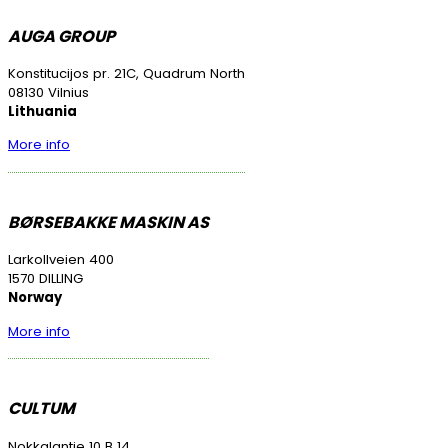
AUGA GROUP
Konstitucijos pr. 21C, Quadrum North
08130 Vilnius
Lithuania
More info
BØRSEBAKKE MASKIN AS
Larkollveien 400
1570 DILLING
Norway
More info
CULTUM
Nokkalantie 10 B 14