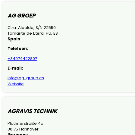
AG GROEP
Ctra. Albelda, S/N 22550
Tamarite de Litera, HU, ES
Spain
Telefoon:
+34974422807
E-mail:
info@ag-group.es
Website
AGRAVIS TECHNIK
Plathnerstraße 4a
30175 Hannover
Germany