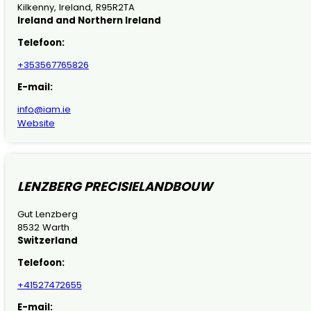
Kilkenny, Ireland, R95R2TA
Ireland and Northern Ireland
Telefoon:
+353567765826
E-mail:
info@iam.ie
Website
LENZBERG PRECISIELANDBOUW
Gut Lenzberg
8532 Warth
Switzerland
Telefoon:
+41527472655
E-mail: