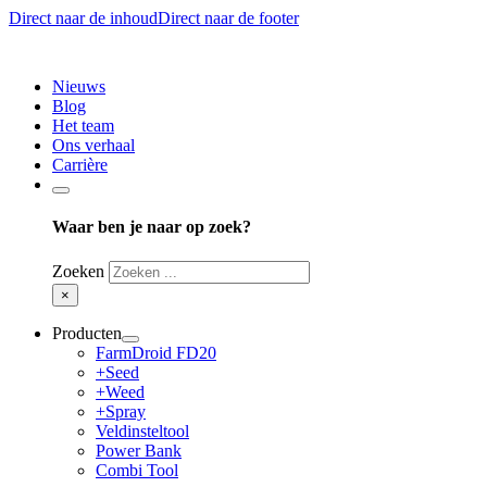
Direct naar de inhoud
Direct naar de footer
Nieuws
Blog
Het team
Ons verhaal
Carrière
Waar ben je naar op zoek?
Zoeken
×
Producten
FarmDroid FD20
+Seed
+Weed
+Spray
Veldinsteltool
Power Bank
Combi Tool