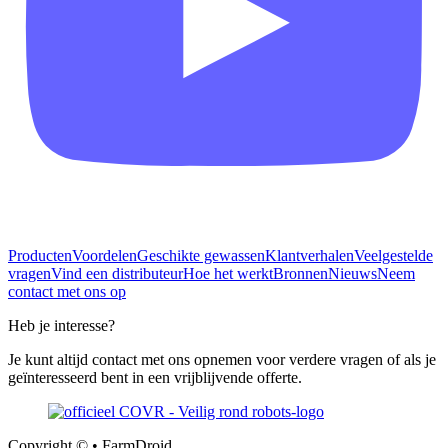
Producten
Voordelen
Geschikte gewassen
Klantverhalen
Veelgestelde
vragen
Vind een distributeur
Hoe het werkt
Bronnen
Nieuws
Neem
contact met ons op
Heb je interesse?
Je kunt altijd contact met ons opnemen voor verdere vragen of als je
geïnteresseerd bent in een vrijblijvende offerte.
Copyright © • FarmDroid