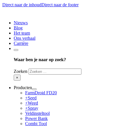
Direct naar de inhoud
Direct naar de footer
Nieuws
Blog
Het team
Ons verhaal
Carrière
Waar ben je naar op zoek?
Zoeken
×
Producten
FarmDroid FD20
+Seed
+Weed
+Spray
Veldinsteltool
Power Bank
Combi Tool