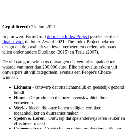
Gepubliceerd:
25. Juni 2021
In juni werd FarmDroid
door The Index Project
geselecteerd als
finalist voor
de Index Award 2021. The Index Project bekroont
design dat de kwaliteit van leven verbetert en eerdere winnaars
tellen onder andere Duolingo (2015) en Tesla (2007).
De vijf categoriewinnaars ontvangen elk een prijzenpakket ter
waarde van meer dan 200.000 euro. Elke prijscyclus erkent vijf
ontwerpers uit vijf categorieën, evenals een People's Choice-
winnaar:
Lichaam
- Ontwerp dat ons lichamelijk en geestelijk gezond
houdt
Home
- De producten die onze levenskwaliteit thuis
verbeteren
Werk
- Ideeën die onze banen veiliger, eerlijker,
toegankelijker en duurzamer maken
Spelen & Leren
- Ontwerp dat spelenderwijs leren leuker en
effectiever maakt
Gemeenschap
- Grootschalige ontwerpoplossingen die we