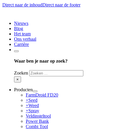
Direct naar de inhoud
Direct naar de footer
Nieuws
Blog
Het team
Ons verhaal
Carrière
Waar ben je naar op zoek?
Zoeken
×
Producten
FarmDroid FD20
+Seed
+Weed
+Spray
Veldinsteltool
Power Bank
Combi Tool