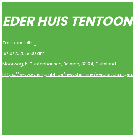
EDER HUIS TENTOON
Tentoonstelling
19/10/2025, 9:00 am
Moorweg
,
5
,
Tuntenhausen
,
Beieren
,
83104
,
Duitsland
https://www.eder-gmbh.de/newstermine/veranstaltungen/d