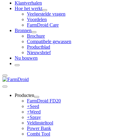
Klantverhalen
Hoe het werkt
Veelgestelde vragen
Voordelen
FarmDroid Care
Bronnen
Brochure
Compatibele gewassen
Productblad
Nieuwsbrief
Nu bouwen
Producten
FarmDroid FD20
+Seed
+Weed
+Spray
Veldinsteltool
Power Bank
Combi Tool