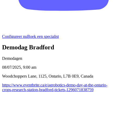
Configureer nu
Boek een specialist
Demodag Bradford
Demodagen
08/07/2025, 9:00 am
Woodchoppers Lane
,
1125
,
Ontario
,
L7B 0E9
,
Canada
https://www.eventbrite.ca/e/agrobotics-demo-day-at-the-ontario-
crops-research-station-bradford-tickets-1296071838759