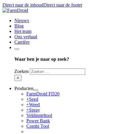
Direct naar de inhoud
Direct naar de footer
Nieuws
Blog
Het team
Ons verhaal
Carrière
Waar ben je naar op zoek?
Zoeken
×
Producten
FarmDroid FD20
+Seed
+Weed
+Spray
Veldinsteltool
Power Bank
Combi Tool