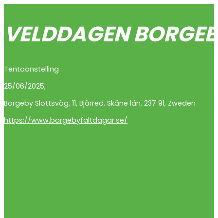
VELDDAGEN BORGE
Tentoonstelling
25/06/2025,
Borgeby Slottsväg
,
11
,
Bjärred
,
Skåne län
,
237 91
,
Zweden
https://www.borgebyfaltdagar.se/