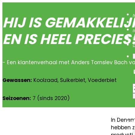
HIJ IS GEMAKKELIJ
N
B
H
EN IS HEEL PRECIES
O
C
- Een klantenverhaal met Anders Tornslev Bach v
Gewassen:
Koolzaad, Suikerbiet, Voederbiet
Seizoenen:
7 (sinds 2020)
In Denem
hebben z