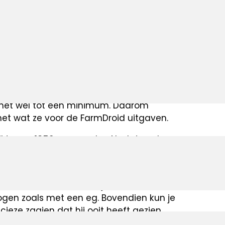
an voederbieten en suikerbieten. De
ionele manier met handmatig wieden,
 alternatieven. Na een gesprek met hun
ieten wilde telen, kwamen ze terecht op
oen. De robot kon de noodzaak van
het wel tot een minimum. Daarom
 met wat ze voor de FarmDroid uitgaven.
kten ze 1350 euro per ha. Nadat ze de
t 260 euro.
t hij geen externe hulp hoeft in te
. Een daarvan is dat hij blind kan
ogen zoals met een eg. Bovendien kun je
ieze zaaien dat hij ooit heeft gezien.