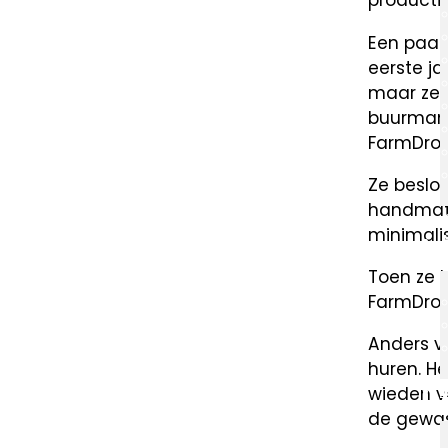
productie
Een paar
eerste j
maar ze 
buurman,
FarmDroi
Ze beslo
handmati
minimalis
Toen ze 
FarmDroi
Anders vo
huren. He
wieden v
de gewass