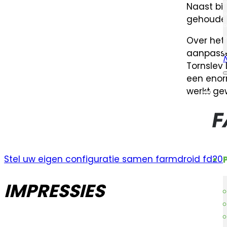
Naast bi
gehouden
Over het 
aanpasse
Tornslev 
een enor
werkt ge
Stel uw eigen configuratie samen farmdroid fd20
IMPRESSIES