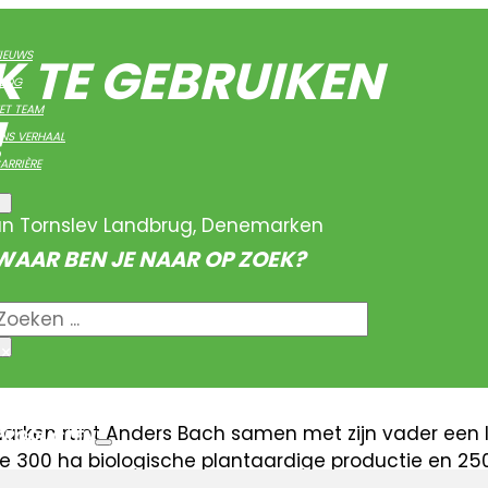
K TE GEBRUIKEN
IEUWS
LOG
ET TEAM
!
NS VERHAAL
ARRIÈRE
an Tornslev Landbrug, Denemarken
WAAR BEN JE NAAR OP ZOEK?
Zoeken
×
arken runt Anders Bach samen met zijn vader een 
PRODUCTEN
e 300 ha biologische plantaardige productie en 25