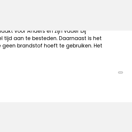
 de robot worden de planten mooi schoon
 om zaaigras te telen.
unt de instellingen gemakkelijk
akt voor Anders en zijn vader bij
l tijd aan te besteden. Daarnaast is het
 geen brandstof hoeft te gebruiken. Het