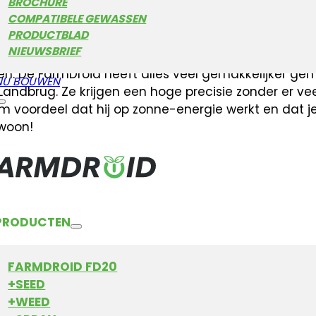
BROCHURE
eten gebruiken ze de robot ook voor koolzaad. Met
COMPATIBELE GEWASSEN
. De komende seizoenen gebruiken ze de FarmDroid
PRODUCTBLAD
NIEUWSBRIEF
algemeen is de robot gemakkelijk te gebruiken. Je k
n. De FarmDroid heeft alles veel gemakkelijker gema
NU BOUWEN
Landbrug. Ze krijgen een hoge precisie zonder er vee
m voordeel dat hij op zonne-energie werkt en dat je
woon!
PRODUCTEN
FARMDROID FD20
+SEED
+WEED