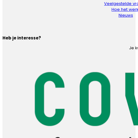
Veelgestelde v
Hoe het werk
Nieuws
Heb je interesse?
Je k