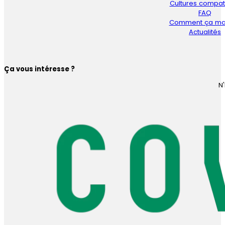
Cultures compat
FAQ
Comment ça ma
Actualités
Ça vous intéresse ?
N