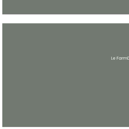
Le FarmD