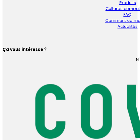
Produits
Cultures compat
FAQ
Comment ça ma
Actualités
Ça vous intéresse ?
N