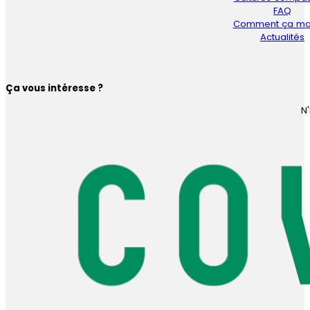
FAQ
Comment ça ma
Actualités
Ça vous intéresse ?
N