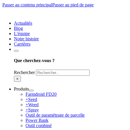
Passer au contenu principal
Passer au pied de page
Actualités
Blog
L'équipe
Notre histoire
Carrières
Que cherchez-vous ?
Rechercher
×
Produits
Farmdroid FD20
+Seed
+Weed
+Spray
Outil de paramétrage de parcelle
Power Bank
Outil combiné