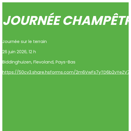
JOURNÉE CHAMPÊTRE
Journée sur le terrain
26 juin 2026, 12 h
Biddinghuizen
,
Flevoland
,
Pays-Bas
https://50cv3.share.hsforms.com/2m6VwFs7yTD6b2vYeZV7