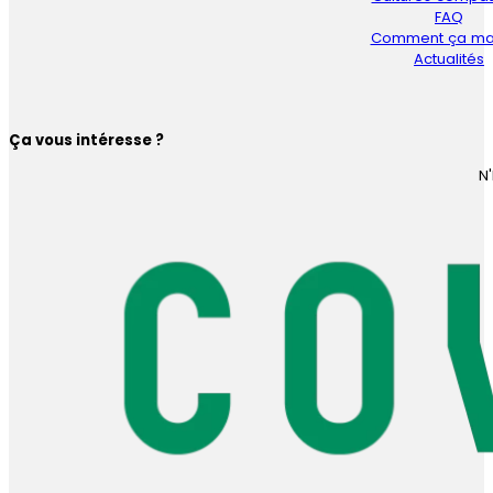
FAQ
Comment ça ma
Actualités
Ça vous intéresse ?
N