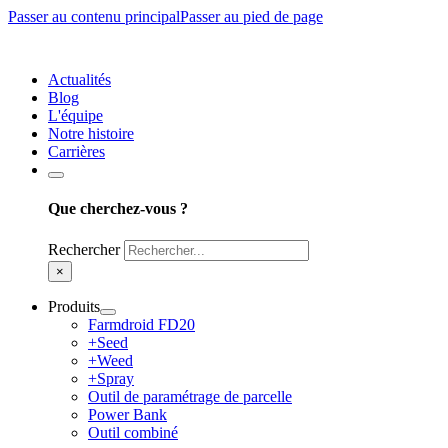
Passer au contenu principal
Passer au pied de page
Actualités
Blog
L'équipe
Notre histoire
Carrières
Que cherchez-vous ?
Rechercher
×
Produits
Farmdroid FD20
+Seed
+Weed
+Spray
Outil de paramétrage de parcelle
Power Bank
Outil combiné